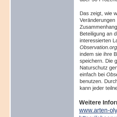
Das zeigt, wie w
Veränderungen 
Zusammenhang z
Beteiligung an 
interessierten L
Observation.org
indem sie ihre 
speichern. Die
Naturschutz ge
einfach bei
Obse
benutzen. Durc
kann jeder teil
Weitere Info
www.arten-ol