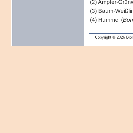
(2) Ampfer-Grünw
(3) Baum-Weißli
(4) Hummel (
Bom
Copyright © 2026 Biol