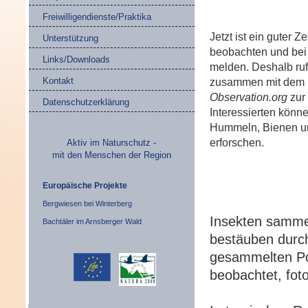
Freiwilligendienste/Praktika
Jetzt ist ein guter 
Unterstützung
beobachten und be
Links/Downloads
melden. Deshalb ruf
Kontakt
zusammen mit dem L
Observation.org
zur 
Datenschutzerklärung
Interessierten kön
Hummeln, Bienen un
erforschen.
Aktiv im Naturschutz -
mit den Menschen der Region
Europäische Projekte
Bergwiesen bei Winterberg
Insekten sammel
Bachtäler im Arnsberger Wald
bestäuben durch
gesammelten Po
beobachtet, fot