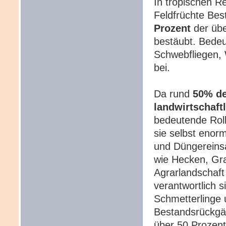
In tropischen R
Feldfrüchte Bes
Prozent
der üb
bestäubt. Bedeu
Schwebfliegen, 
bei.
Da rund
50% de
landwirtschaft
bedeutende Rolle
sie selbst enorm
und Düngereinsa
wie Hecken, Gra
Agrarlandschaft
verantwortlich s
Schmetterlinge 
Bestandsrückgän
über 50 Prozent