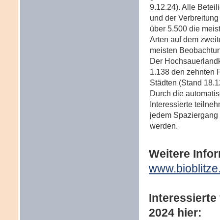
9.12.24). Alle Betei
und der Verbreitung 
über 5.500 die meist
Arten auf dem zweite
meisten Beobachtun
Der Hochsauerlandkr
1.138 den zehnten P
Städten (Stand 18.1
Durch die automati
Interessierte teiln
jedem Spaziergang 
werden.
Weitere Info
www.bioblitze
Interessierte
2024 hier: