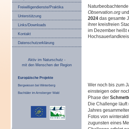
Naturbeobachtende 
Freiwilligendienste/Praktika
Observation.org
und
Unterstützung
2024
das gesamte Ja
ihrer kreisfreien Sta
Links/Downloads
im Dezember heißt 
Kontakt
Hochsauerlandkreis
Datenschutzerklärung
Aktiv im Naturschutz -
mit den Menschen der Region
Europäische Projekte
Wer noch bis zum J
Bergwiesen bei Winterberg
einsteigen oder noch
Bachtäler im Arnsberger Wald
Phase der
Schmette
Die Challenge läuft
Jahres gesammelten
Fotos von winterakt
zugunsten eines Me