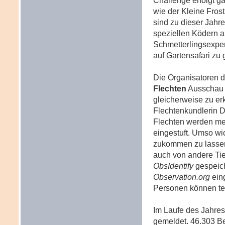
Challenge erfolgt g
wie der Kleine Fros
sind zu dieser Jahr
speziellen Ködern a
Schmetterlingsexper
auf Gartensafari zu
Die Organisatoren 
Flechten
Ausschau z
gleicherweise zu er
Flechtenkundlerin D
Flechten werden mehr
eingestuft. Umso wic
zukommen zu lassen
auch von andere Tie
ObsIdentify
gespeich
Observation.org
eing
Personen können te
Im Laufe des Jahre
gemeldet. 46.303 Be