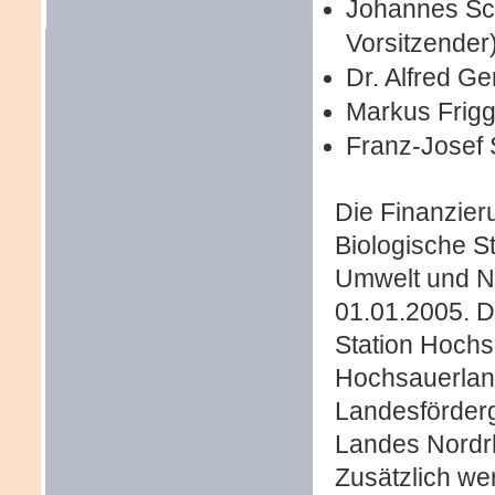
Johannes Sch
Vorsitzender
Dr. Alfred G
Markus Frigg
Franz-Josef 
Die Finanzieru
Biologische S
Umwelt und Na
01.01.2005. D
Station Hoch
Hochsauerland
Landesförderg
Landes Nordr
Zusätzlich wer