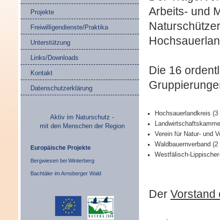
Arbeits- und 
Projekte
Naturschützer
Freiwilligendienste/Praktika
Hochsauerlan
Unterstützung
Links/Downloads
Die 16
ordent
Kontakt
Gruppierunge
Datenschutzerklärung
Hochsauerlandkreis
(3
Aktiv im Naturschutz -
Landwirtschaftskammer
mit den Menschen der Region
Verein für Natur- und
Waldbauernverband
(2
Europäische Projekte
Westfälisch-Lippischer
Bergwiesen bei Winterberg
Bachtäler im Arnsberger Wald
Der
Vorstand 