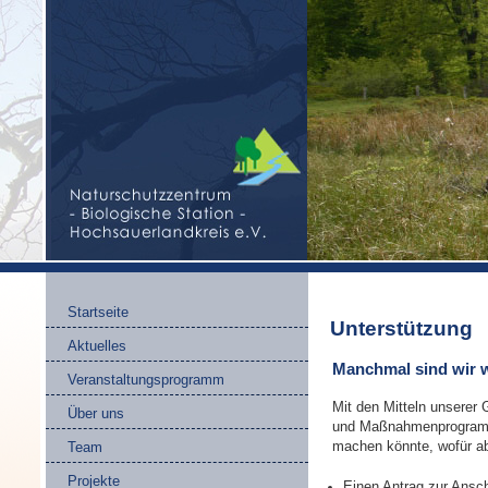
Startseite
Unterstützung
Aktuelles
Manchmal sind wir w
Veranstaltungsprogramm
Mit den Mitteln unserer 
Über uns
und Maßnahmenprogramm
Team
machen könnte, wofür abe
Projekte
Einen Antrag zur Ansc