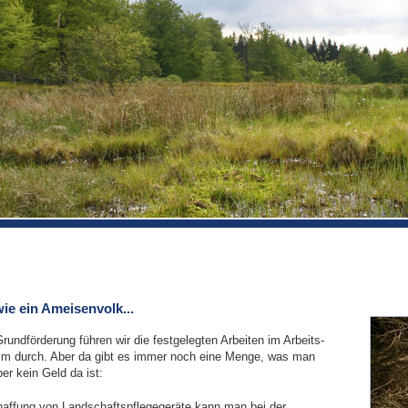
ie ein Ameisenvolk...
Grundförderung führen wir die festgelegten Arbeiten im Arbeits-
 durch. Aber da gibt es immer noch eine Menge, was man
r kein Geld da ist:
haffung von Landschaftspflegegeräte kann man bei der