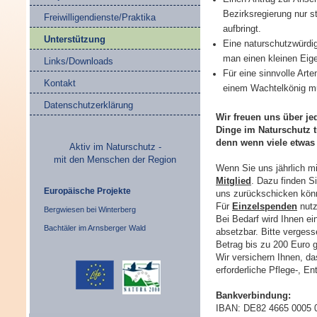
Bezirksregierung nur s
Freiwilligendienste/Praktika
aufbringt.
Unterstützung
Eine naturschutzwürdi
man einen kleinen Eige
Links/Downloads
Für eine sinnvolle Ar
Kontakt
einem Wachtelkönig mu
Datenschutzerklärung
Wir freuen uns über je
Dinge im Naturschutz 
denn wenn viele etwa
Aktiv im Naturschutz -
mit den Menschen der Region
Wenn Sie uns jährlich m
Mitglied
. Dazu finden S
Europäische Projekte
uns zurückschicken kön
Für
Einzelspenden
nutz
Bergwiesen bei Winterberg
Bei Bedarf wird Ihnen e
Bachtäler im Arnsberger Wald
absetzbar. Bitte vergesse
Betrag bis zu 200 Euro g
Wir versichern Ihnen, da
erforderliche Pflege-, 
Bankverbindung:
IBAN: DE82 4665 0005 