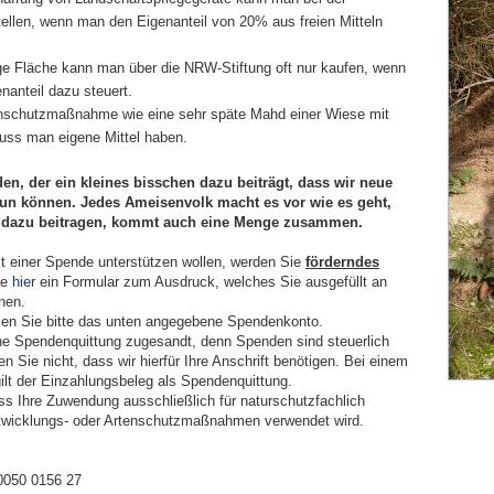
tellen, wenn man den Eigenanteil von 20% aus freien Mitteln
ge Fläche kann man über die NRW-Stiftung oft nur kaufen, wenn
nanteil dazu steuert.
tenschutzmaßnahme wie eine sehr späte Mahd einer Wiese mit
ss man eigene Mittel haben.
den, der ein kleines bisschen dazu beiträgt, dass wir neue
tun können. Jedes Ameisenvolk macht es vor wie es geht,
s dazu beitragen, kommt auch eine Menge zusammen.
it einer Spende unterstützen wollen, werden Sie
förderndes
ie
hier
ein Formular zum Ausdruck, welches Sie ausgefüllt an
nen.
en Sie bitte das unten angegebene Spendenkonto.
ine Spendenquittung zugesandt, denn Spenden sind steuerlich
n Sie nicht, dass wir hierfür Ihre Anschrift benötigen. Bei einem
ilt der Einzahlungsbeleg als Spendenquittung.
ss Ihre Zuwendung ausschließlich für naturschutzfachlich
Entwicklungs- oder Artenschutzmaßnahmen verwendet wird.
0050 0156 27