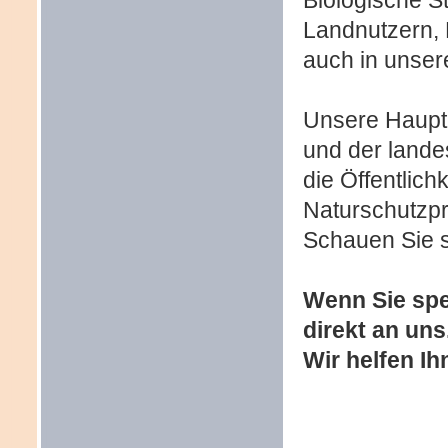
Biologische S
Landnutzern, 
auch in unser
Unsere Haupta
und der lande
die Öffentlich
Naturschutzpr
Schauen Sie s
Wenn Sie spe
direkt an uns
Wir helfen Ih