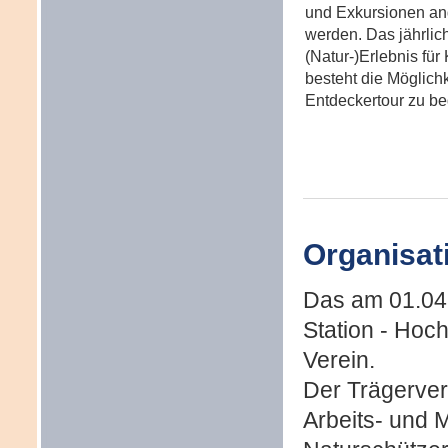
und Exkursionen ang
werden. Das jährlich
(Natur-)Erlebnis für
besteht die Möglich
Entdeckertour zu b
Organisat
Das am 01.04.
Station - Hoc
Verein.
Der Trägerver
Arbeits- und 