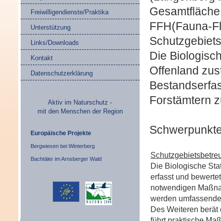
Gesamtfläche 
Freiwilligendienste/Praktika
FFH(Fauna-Flo
Unterstützung
Schutzgebiet
Links/Downloads
Die Biologisc
Kontakt
Offenland zus
Datenschutzerklärung
Bestandserfa
Forstämtern 
Aktiv im Naturschutz -
mit den Menschen der Region
Schwerpunkte 
Europäische Projekte
Bergwiesen bei Winterberg
Schutzgebietsbetre
Bachtäler im Arnsberger Wald
Die Biologische Sta
erfasst und bewerte
notwendigen Maßnah
werden umfassende P
Des Weiteren berät 
führt praktische M