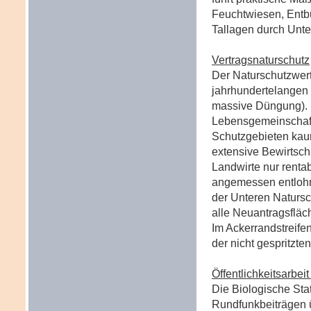
Feuchtwiesen, Entb
Tallagen durch Unte
Vertragsnaturschutz
Der Naturschutzwert
jahrhundertelangen 
massive Düngung). F
Lebensgemeinschafte
Schutzgebieten kaum
extensive Bewirtsch
Landwirte nur rentab
angemessen entlohnt
der Unteren Naturs
alle Neuantragsfläch
Im Ackerrandstreifen
der nicht gespritzt
Öffentlichkeitsarbei
Die Biologische Stat
Rundfunkbeiträgen 