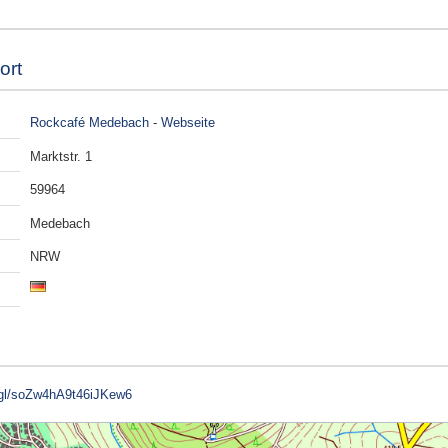
ort
Rockcafé Medebach
-
Webseite
Marktstr. 1
59964
Medebach
NRW
.gl/soZw4hA9t46iJKew6