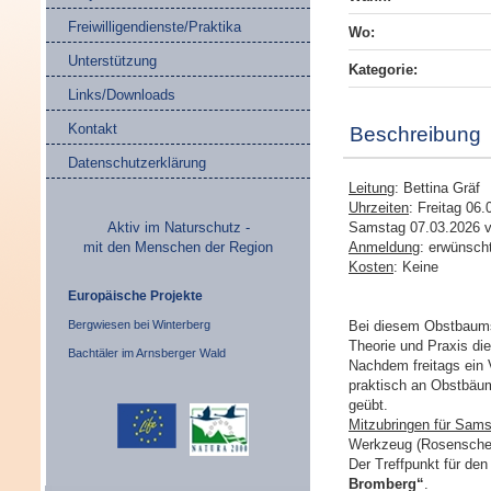
Freiwilligendienste/Praktika
Wo:
Unterstützung
Kategorie:
Links/Downloads
Kontakt
Beschreibung
Datenschutzerklärung
Leitung
: Bettina Gräf
Uhrzeiten
: Freitag 06
Aktiv im Naturschutz -
Samstag 07.03.2026 vo
mit den Menschen der Region
Anmeldung
: erwünsch
Kosten
: Keine
Europäische Projekte
Bergwiesen bei Winterberg
Bei diesem Obstbaums
Theorie und Praxis di
Bachtäler im Arnsberger Wald
Nachdem freitags ein 
praktisch an Obstbäume
geübt.
Mitzubringen für Sam
Werkzeug (Rosenscher
Der Treffpunkt für den 
Bromberg“
.