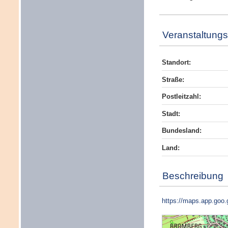
Veranstaltungs
Standort:
Straße:
Postleitzahl:
Stadt:
Bundesland:
Land:
Beschreibung
https://maps.app.goo