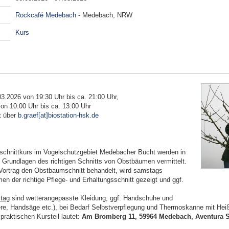
Rockcafé Medebach
- Medebach, NRW
Kurs
.03.2026 von 19:30 Uhr bis ca. 21:00 Uhr,
n 10:00 Uhr bis ca. 13:00 Uhr
t über
b.graef[at]biostation-hsk.de
chnittkurs im Vogelschutzgebiet Medebacher Bucht werden in
e Grundlagen des richtigen Schnitts von Obstbäumen vermittelt.
Vortrag den Obstbaumschnitt behandelt, wird samstags
n der richtige Pflege- und Erhaltungsschnitt gezeigt und ggf.
stag
sind wetterangepasste Kleidung, ggf. Handschuhe und
e, Handsäge etc.), bei Bedarf Selbstverpflegung und Thermoskanne mit Hei
praktischen Kursteil lautet:
Am Bromberg 11, 59964 Medebach, Aventura S